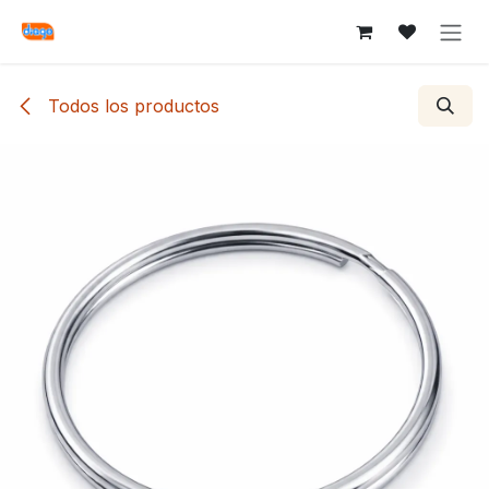
Ir al contenido
Todos los productos