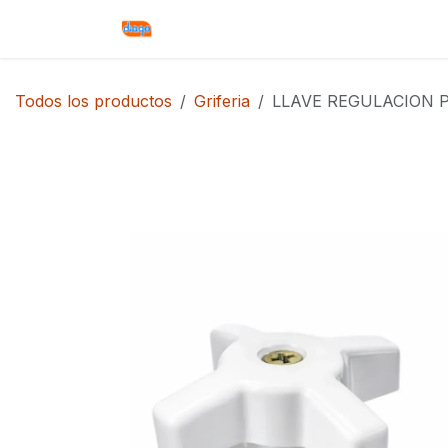
Ir al contenido
Inicio
Productos
Contáctenos
Todos los productos
Griferia
LLAVE REGULACION P