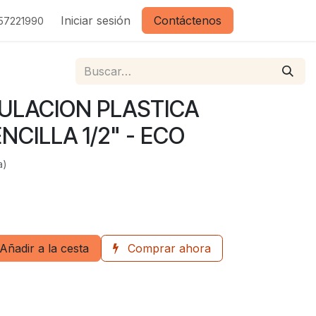
Iniciar sesión
Contáctenos
157221990
ULACION PLASTICA
CILLA 1/2" - ECO
a)
Añadir a la cesta
Comprar ahora