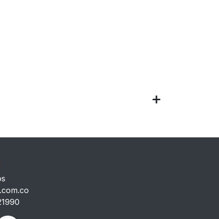
s
os
.com.co
21990