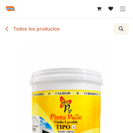
Ir al contenido
Todos los productos