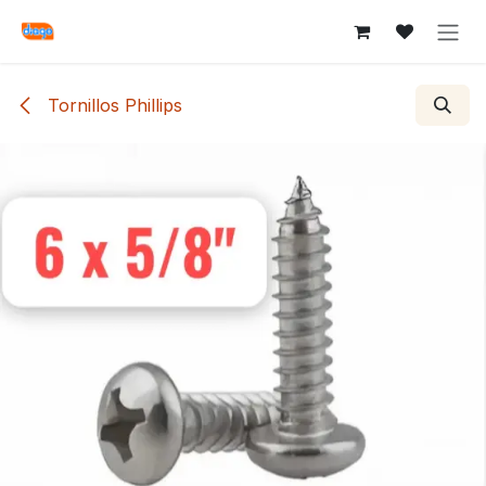
Ir al contenido
Tornillos Phillips