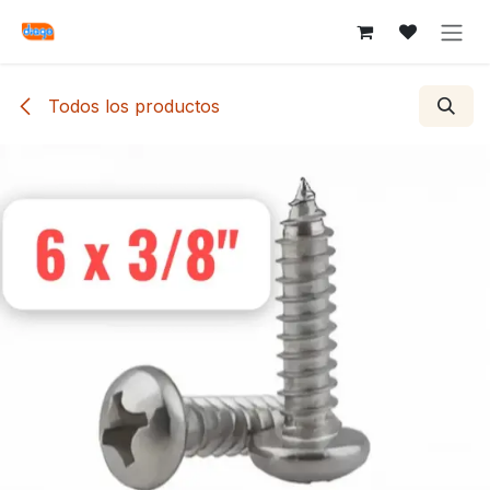
Ir al contenido
Todos los productos