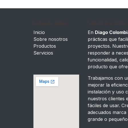
Enlaces útiles
Sobre nosotros
Inicio
En
Diago Colombi
Sobre nosotros
prácticas que facili
Productos
proyectos. Nuestr
Servicios
responder a neces
funcionalidad, ca
producto que ofr
Trabajamos con un
mejorar la eficien
instalación y uso 
nuestros clientes
fáciles de usar. 
adecuados marca l
grande o pequeño