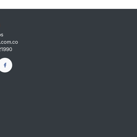
s
os
.com.co
21990