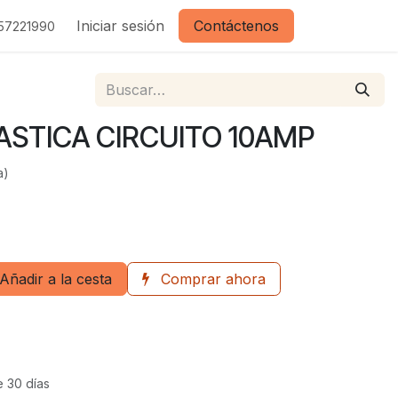
Iniciar sesión
Contáctenos
157221990
ASTICA CIRCUITO 10AMP
a)
Añadir a la cesta
Comprar ahora
e 30 días