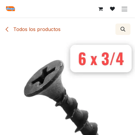
Ir al contenido
Todos los productos