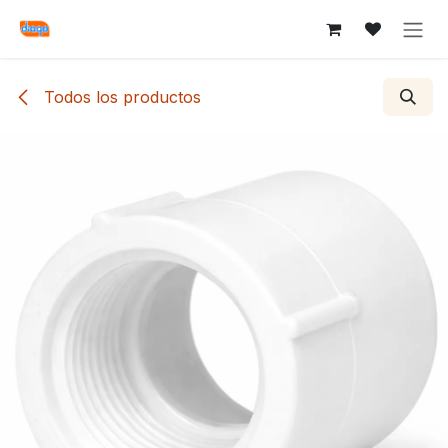
Ir al contenido
Todos los productos