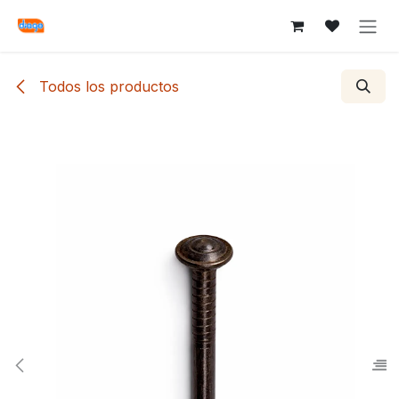
Ir al contenido
Todos los productos