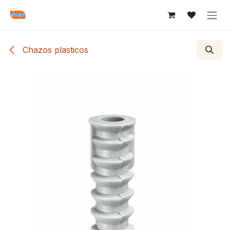
Ir al contenido
Chazos plasticos